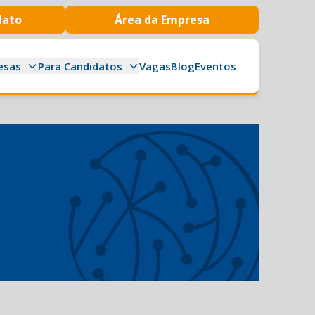
dato
Área da Empresa
esas
Para Candidatos
Vagas
Blog
Eventos