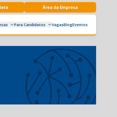
dato
Área da Empresa
esas
Para Candidatos
Vagas
Blog
Eventos