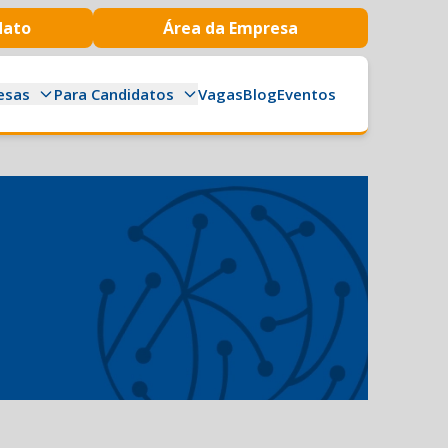
dato
Área da Empresa
esas
Para Candidatos
Vagas
Blog
Eventos