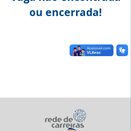
ou encerrada!