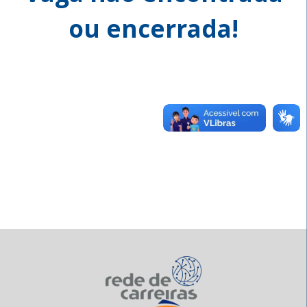
ou encerrada!