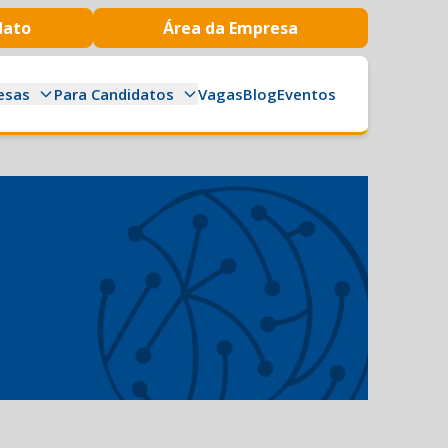
dato
Área da Empresa
esas
Para Candidatos
Vagas
Blog
Eventos