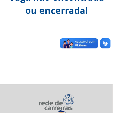
ou encerrada!