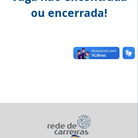
ou encerrada!