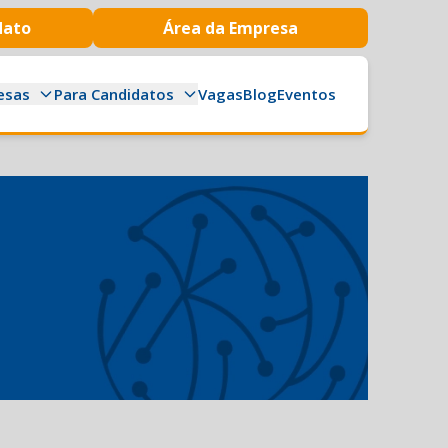
dato
Área da Empresa
esas
Para Candidatos
Vagas
Blog
Eventos