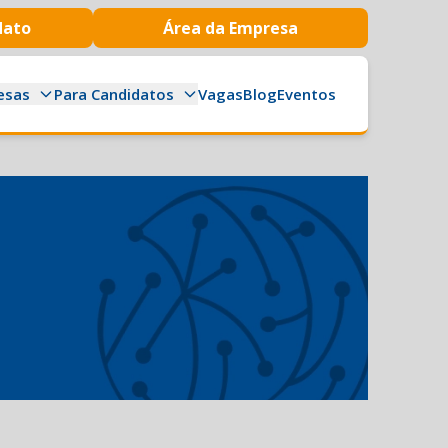
dato
Área da Empresa
esas
Para Candidatos
Vagas
Blog
Eventos