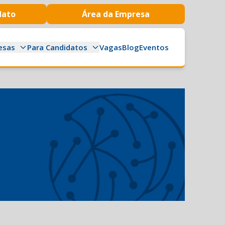
dato
Área da Empresa
esas
Para Candidatos
Vagas
Blog
Eventos