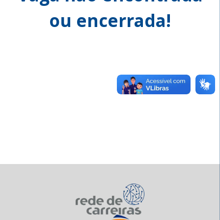
ou encerrada!