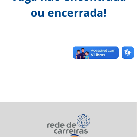
ou encerrada!