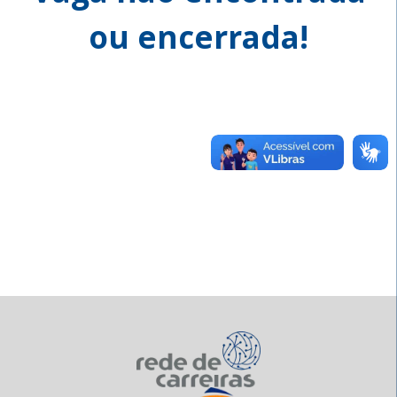
ou encerrada!