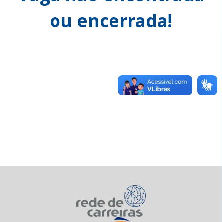
ou encerrada!