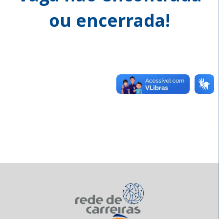
ou encerrada!