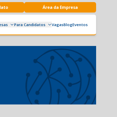
dato
Área da Empresa
esas
Para Candidatos
Vagas
Blog
Eventos