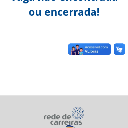
ou encerrada!