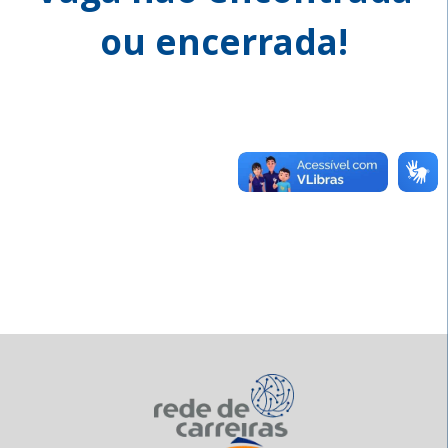
ou encerrada!