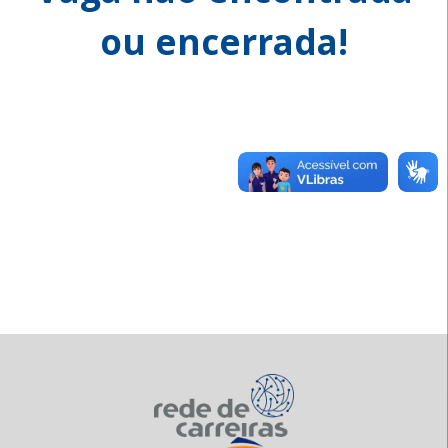
ou encerrada!