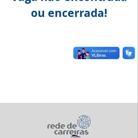
ou encerrada!