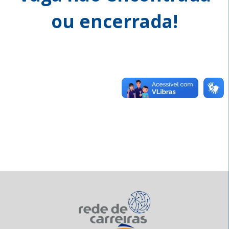
ou encerrada!