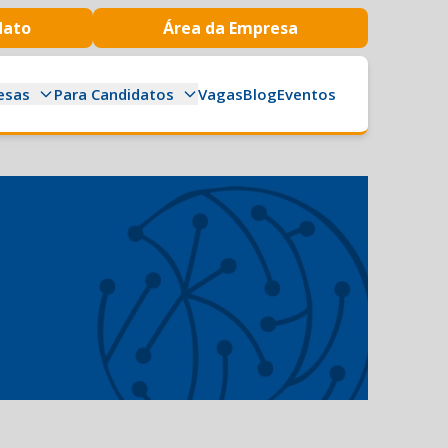
dato
Área da Empresa
esas
Para Candidatos
Vagas
Blog
Eventos