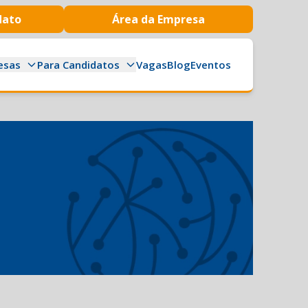
dato
Área da Empresa
esas
Para Candidatos
Vagas
Blog
Eventos