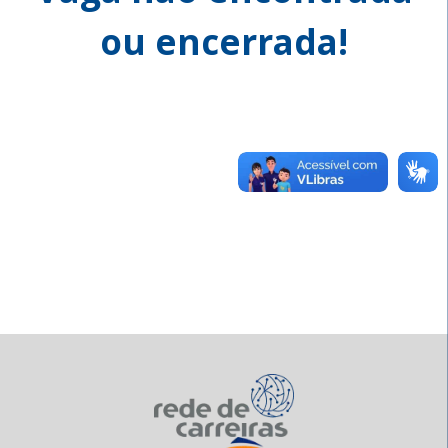
ou encerrada!