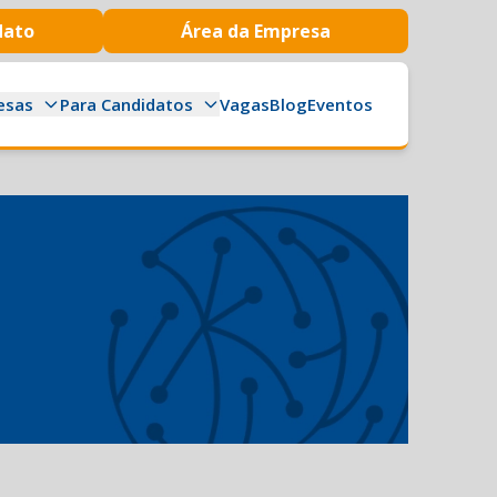
dato
Área da Empresa
esas
Para Candidatos
Vagas
Blog
Eventos