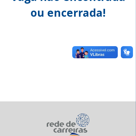
ou encerrada!