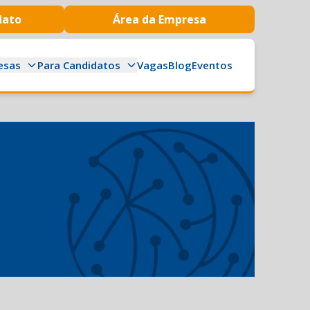
dato
Área da Empresa
esas
Para Candidatos
Vagas
Blog
Eventos