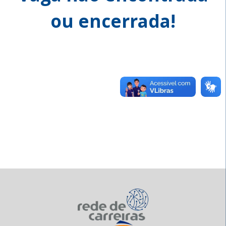
ou encerrada!