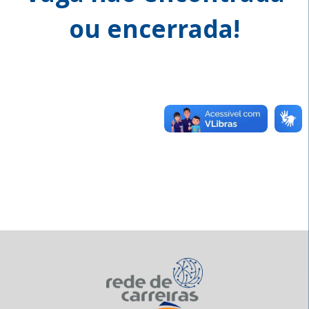
ou encerrada!