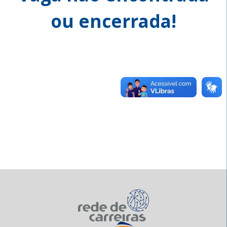
ou encerrada!