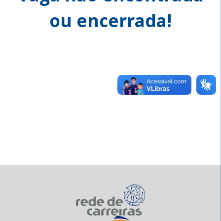
ou encerrada!