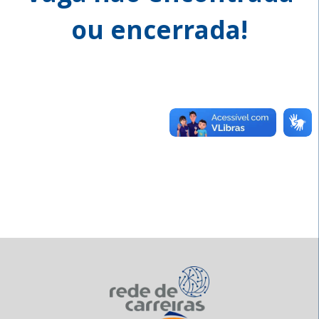
ou encerrada!