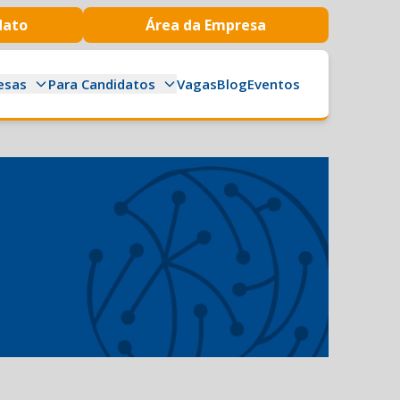
dato
Área da Empresa
esas
Para Candidatos
Vagas
Blog
Eventos