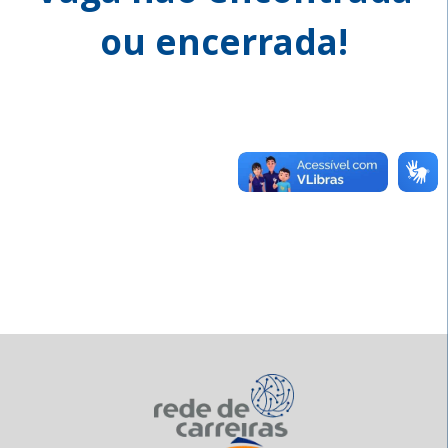
ou encerrada!