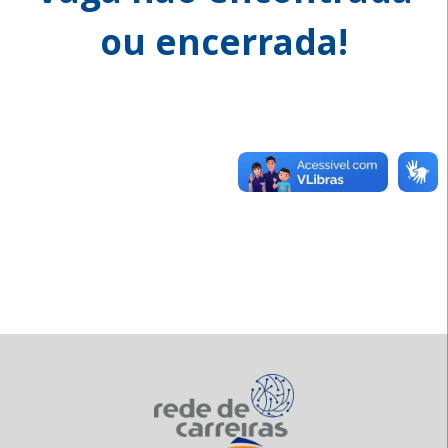
ou encerrada!