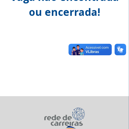
ou encerrada!