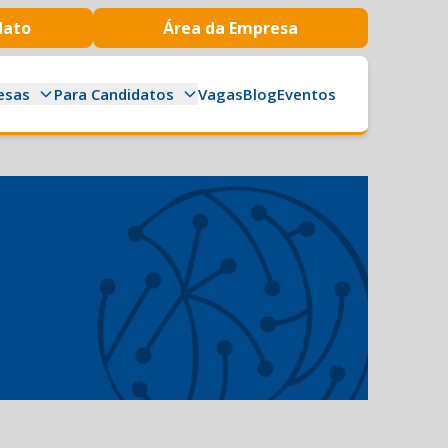
dato
Área da Empresa
esas
Para Candidatos
Vagas
Blog
Eventos