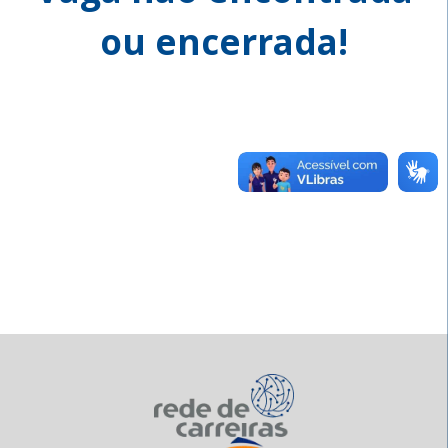
ou encerrada!