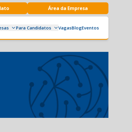
dato
Área da Empresa
esas
Para Candidatos
Vagas
Blog
Eventos