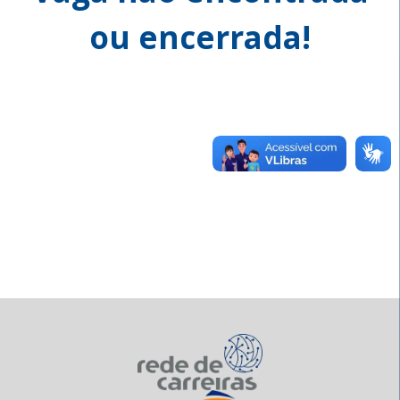
ou encerrada!