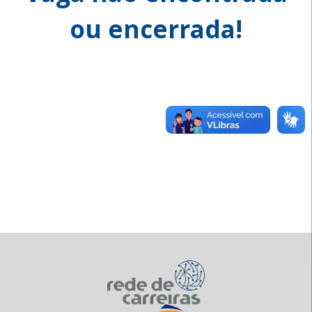
ou encerrada!