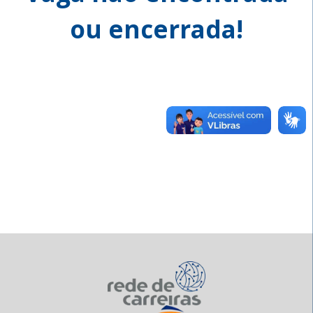
ou encerrada!