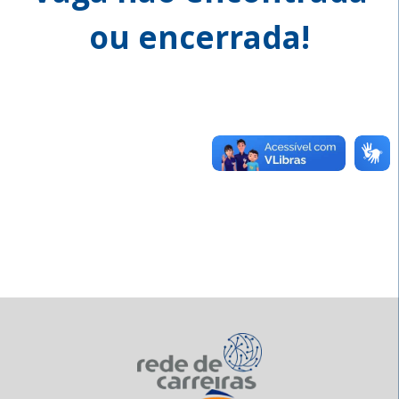
ou encerrada!