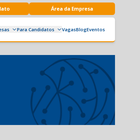
dato
Área da Empresa
esas
Para Candidatos
Vagas
Blog
Eventos