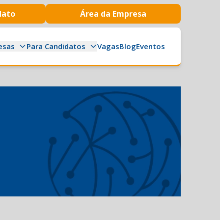
dato
Área da Empresa
esas
Para Candidatos
Vagas
Blog
Eventos