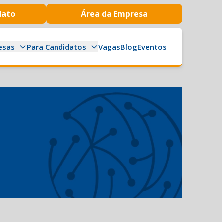
dato
Área da Empresa
esas
Para Candidatos
Vagas
Blog
Eventos