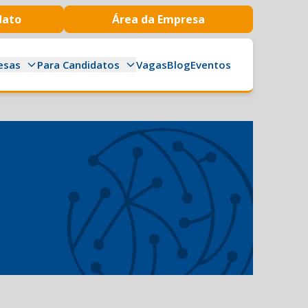
dato
Área da Empresa
esas
Para Candidatos
Vagas
Blog
Eventos