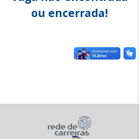
ou encerrada!