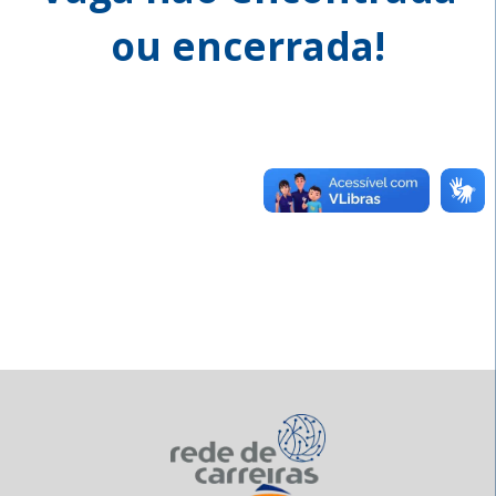
ou encerrada!